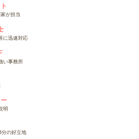
スト
門家が担当
士
等に迅速対応
下
強い事務所
示
トー
説明
3分の好立地